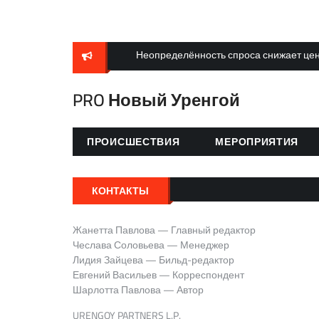
Skip
to
content
Неопределённость спроса снижает цен
PRO Новый Уренгой
ПРОИСШЕСТВИЯ
МЕРОПРИЯТИЯ
КОНТАКТЫ
Жанетта Павлова — Главный редактор
Чеслава Соловьева — Менеджер
Лидия Зайцева — Бильд-редактор
Евгений Васильев — Корреспондент
Шарлотта Павлова — Автор
URENGOY PARTNERS L.P.