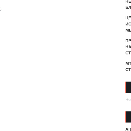
НЕ
Б
6
Ц
И
М
ПР
НА
СТ
МТ
СТ
Не
АП